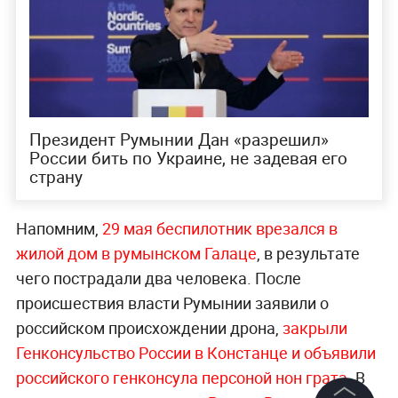
Президент Румынии Дан «‎разрешил»
России бить по Украине, не задевая его
страну
Напомним,
29 мая беспилотник врезался в
жилой дом в румынском Галаце
, в результате
чего пострадали два человека. После
происшествия власти Румынии заявили о
российском происхождении дрона,
закрыли
Генконсульство России в Констанце и объявили
российского генконсула персоной нон грата
. В