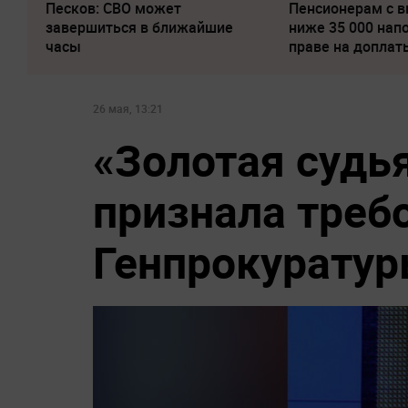
Песков: СВО может
Пенсионерам с 
завершиться в ближайшие
ниже 35 000 нап
часы
праве на доплат
26 мая, 13:21
«Золотая судь
признала треб
Генпрокуратур