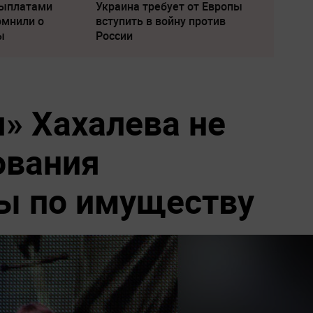
выплатами
Украина требует от Европы
омнили о
вступить в войну против
ы
России
я» Хахалева не
ования
ы по имуществу