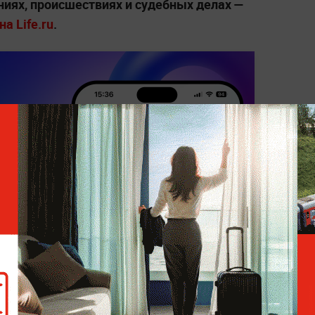
ниях, происшествиях и судебных делах —
а Life.ru
.