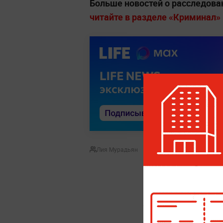
Больше новостей о расследова
читайте в разделе «Криминал» н
Лия Мурадьян