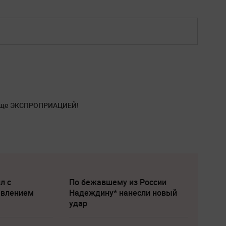
проще ЭКСПРОПРИАЦИЕЙ!
л с
По бежавшему из России
явлением
Надеждину* нанесли новый
удар