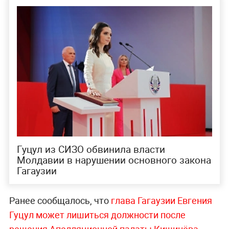
Гуцул из СИЗО обвинила власти
Молдавии в нарушении основного закона
Гагаузии
Ранее сообщалось, что
глава Гагаузии Евгения
Гуцул может лишиться должности после
решения Апелляционной палаты Кишинёва,