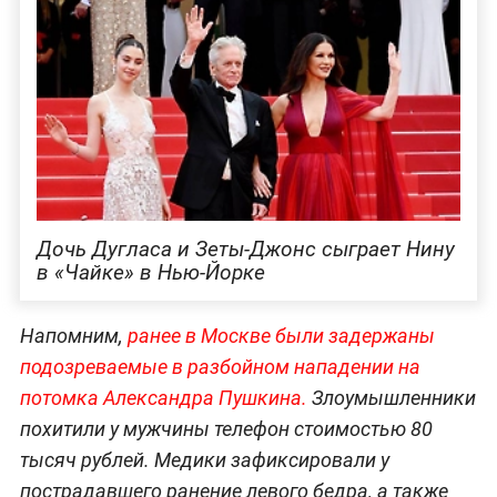
Дочь Дугласа и Зеты-Джонс сыграет Нину
в «Чайке» в Нью-Йорке
Напомним,
ранее в Москве были задержаны
подозреваемые в разбойном нападении на
потомка Александра Пушкина.
Злоумышленники
похитили у мужчины телефон стоимостью 80
тысяч рублей. Медики зафиксировали у
пострадавшего ранение левого бедра, а также