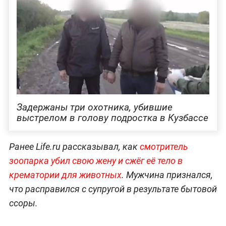
Задержаны три охотника, убившие
выстрелом в голову подростка в Кузбассе
Ранее Life.ru рассказывал, как
смотритель
зоопарка убил свою жену и сжёг её тело в
крематории для животных
. Мужчина признался,
что расправился с супругой в результате бытовой
ссоры.