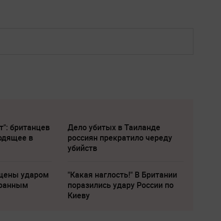
т": британцев
Дело убитых в Таиланде
одящее в
россиян прекратило череду
убийств
щены ударом
"Какая наглость!" В Британии
транным
поразились удару России по
Киеву