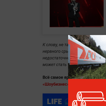
К слову, не так давно
певица MA
нервного срыва. По мнению пси
недостаточно, ей необходима п
может стать трагичной.
Всё самое яркое о знаменитост
«Шоубизнес» на Life.ru
.