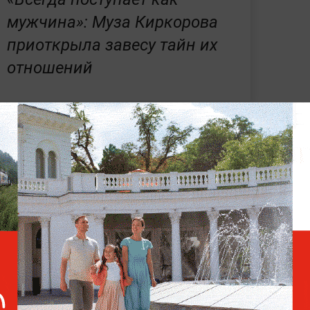
мужчина»: Муза Киркорова
приоткрыла завесу тайн их
отношений
RGO пропала из шоу-бизнеса
из-за
холога, одной паузы в работе
омощь специалистов, иначе ситуация
ях, шоу и киноиндустрии —
в разделе