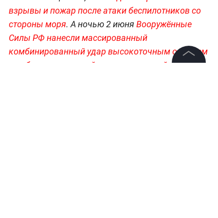
взрывы и пожар после атаки беспилотников со
стороны моря
. А ночью 2 июня
Вооружённые
Силы РФ нанесли массированный
комбинированный удар высокоточным оружием
по объектам военной и энергетической
©
2026
News Media Holding.
инфраструктуры Украины.
Все права защищены
Оперативные материалы о ходе спецоперации
—
в разделе «СВО» на Life.ru
.
Информация
Контакты
Редакция
Правовая информация
Политика обработки персональных данных
Партнерам
RSS