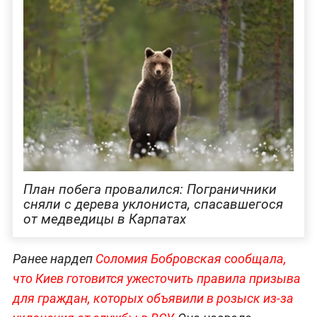
План побега провалился: Пограничники
сняли с дерева уклониста, спасавшегося
от медведицы в Карпатах
Ранее нардеп
Соломия Бобровская сообщала,
что Киев готовится ужесточить правила призыва
для граждан, которых объявили в розыск из-за