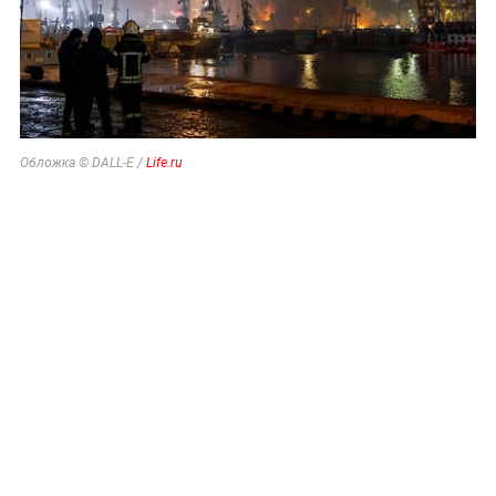
Обложка © DALL-E /
Life.ru