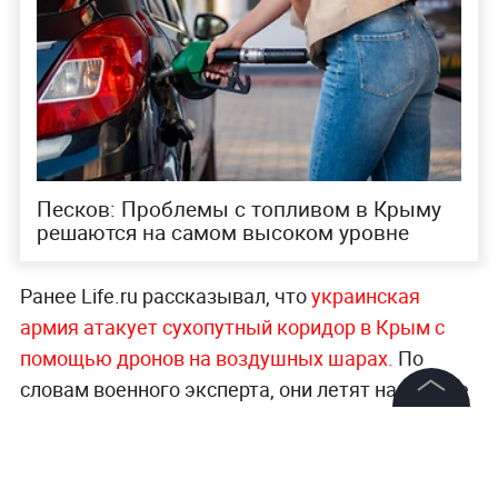
Песков: Проблемы с топливом в Крыму
решаются на самом высоком уровне
Ранее Life.ru рассказывал, что
украинская
армия атакует сухопутный коридор в Крым с
помощью дронов на воздушных шарах.
По
словам военного эксперта, они летят на высоте
5–7 тысяч метров и полностью работают от
©
2026
News Media Holding.
искусственного интеллекта.
Все права защищены