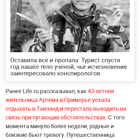
Оставила всё и пропала: Турист спустя
год нашёл тело учёной, чьё исчезновение
заинтересовало конспирологов
Ранее Life.ru рассказывал, как
43-летняя
жительница Артёма в Приморье уехала
отдыхать в Таиланд и перестала выходить на
связь при пугающих обстоятельствах
. С того
момента минуло более недели, родные и
близкие бьют тревогу. Путешественница