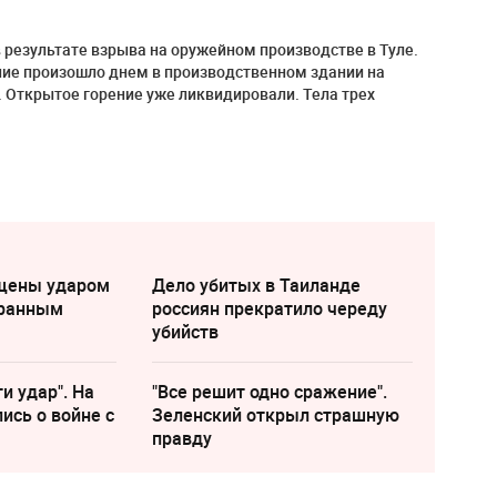
в результате взрыва на оружейном производстве в Туле.
ние произошло днем в производственном здании на
. Открытое горение уже ликвидировали. Тела трех
щены ударом
Дело убитых в Таиланде
транным
россиян прекратило череду
убийств
и удар". На
"Все решит одно сражение".
ись о войне с
Зеленский открыл страшную
правду