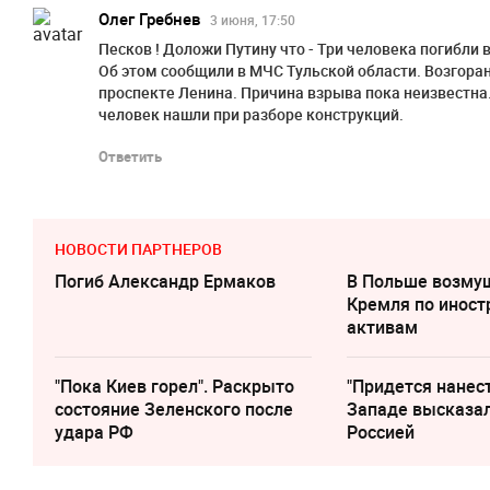
Олег Гребнев
3 июня, 17:50
Песков ! Доложи Путину что - Три человека погибли 
Об этом сообщили в МЧС Тульской области. Возгора
проспекте Ленина. Причина взрыва пока неизвестна
человек нашли при разборе конструкций.
Ответить
НОВОСТИ ПАРТНЕРОВ
Погиб Александр Ермаков
В Польше возму
Кремля по инос
активам
"Пока Киев горел". Раскрыто
"Придется нанест
состояние Зеленского после
Западе высказал
удара РФ
Россией