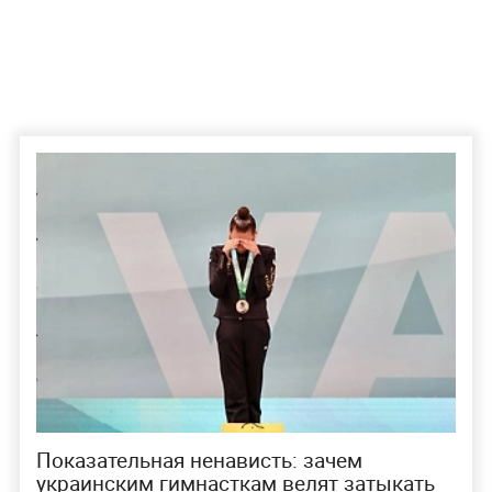
Показательная ненависть: зачем
украинским гимнасткам велят затыкать