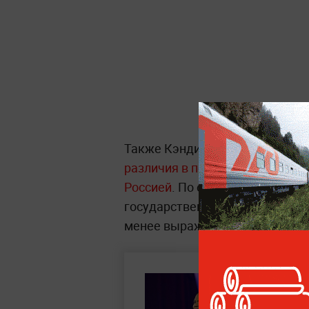
Также Кэндис Оуэнс, выступая
различия в подходах к поддер
Россией
. По её словам, в наше
государственная помощь, в то
менее выражена.