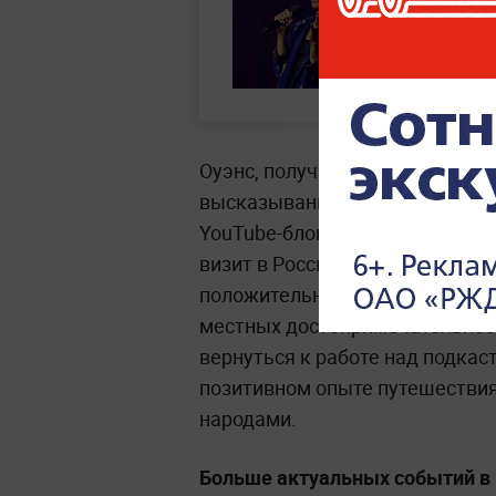
Оуэнс, получившая известност
высказываниям (например, о Б
YouTube-блогером с более чем
визит в Россию, куда она приех
положительные эмоции. После 
местных достопримечательност
вернуться к работе над подкас
позитивном опыте путешествия
народами.
Больше актуальных событий в