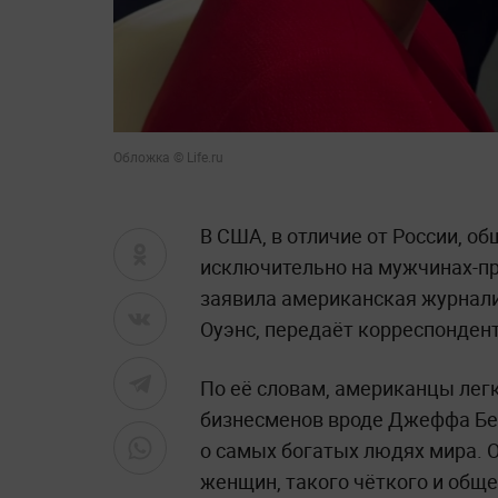
Обложка © Life.ru
В США, в отличие от России, о
исключительно на мужчинах-п
заявила американская журнали
Оуэнс, передаёт корреспондент 
По её словам, американцы ле
бизнесменов вроде Джеффа Без
о самых богатых людях мира. 
женщин, такого чёткого и обще