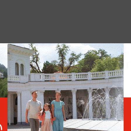
 на ПМЭФ,
отметила существенные
жке многодетных семей между США и
й стране наблюдается более активная
 время как в Штатах такая поддержка
Американская журналистка
Оуэнс заявила о травле на