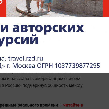
родине из-за поездки в
Россию
ь благодаря неоднозначным
риджит Макрон), является популярным
 6 миллионами подписчиков. Её первый
ала с семьёй, уже принёс ей
прогулок по Санкт-Петербургу и осмотра
ей, Оуэнс заявила о своем желании
том и рассказать американцам о своём
 в Россию, подчеркнув общность между
 режиме реального времени —
читайте в