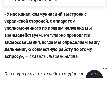
«У нас канал коммуникаций выстроен с
украинской стороной, с аппаратом
уполномоченного по правам человека мы
взаимодействуем. Регулярно проводятся
видеосовещания, когда мы определяем нашу
дальнейшую совместную работу по этому
вопросу»,
— сказала Львова-Белова.
Она подчеркнула, что работа ведётся в
гуманитарном ключе и по поручению президента
©
2026
News Media Holding.
России Владимира Путина.
Все права защищены
«Мы работаем в гуманитарном ключе, это то, о
чем говорил президент. По его поручению
Информация