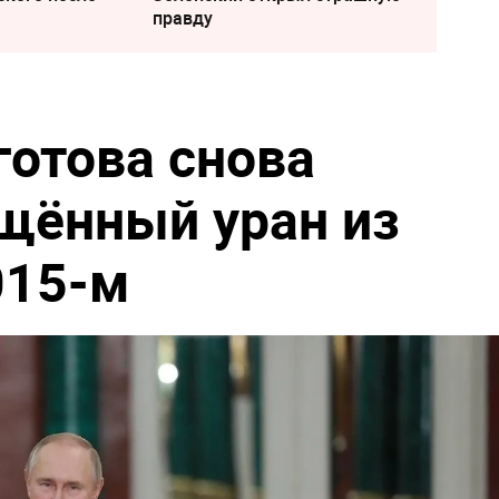
правду
готова снова
щённый уран из
015-м