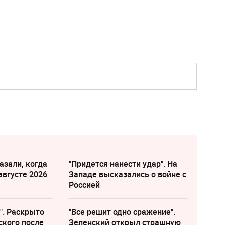
азали, когда
"Придется нанести удар". На
августе 2026
Западе высказались о войне с
Россией
". Раскрыто
"Все решит одно сражение".
ского после
Зеленский открыл страшную