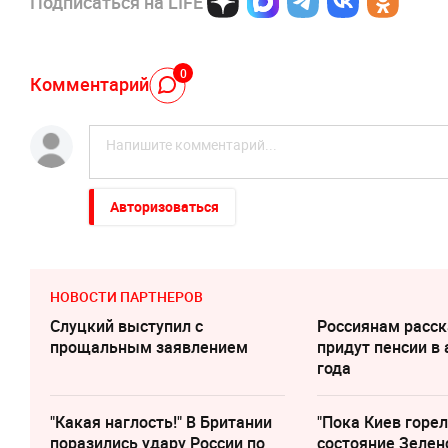
Подписаться на LIFE
0
Комментарий
Авторизоваться
НОВОСТИ ПАРТНЕРОВ
Слуцкий выступил с
Россиянам расск
прощальным заявлением
придут пенсии в 
года
"Какая наглость!" В Британии
"Пока Киев горел
поразились удару России по
состояние Зелен