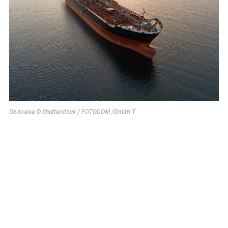
Обложка © Shutterstock / FOTODOM /Dmitri T