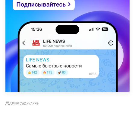
Юлия Сафиулина