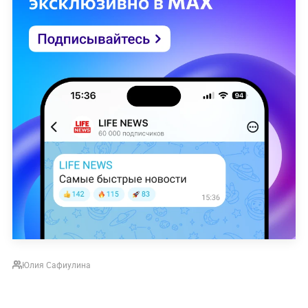
Юлия Сафиулина