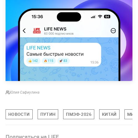
Юлия Сафиулина
НОВОСТИ
ПУТИН
ПМЭФ-2026
КИТАЙ
МИР
Подписаться на LIFE