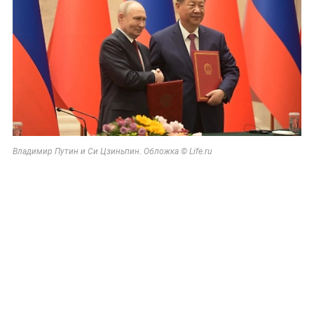
Владимир Путин и Си Цзиньпин. Обложка © Life.ru