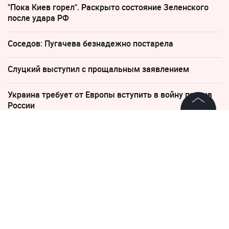
"Пока Киев горел". Раскрыто состояние Зеленского
после удара РФ
Соседов: Пугачева безнадежно постарела
Слуцкий выступил с прощальным заявлением
Украина требует от Европы вступить в войну против
России
©
2026
News Media Holding.
Все права защищены
4 июня, 17:22
Россия не делала «никаких
разворотов» в сторону Азии,
Информация
заявил Путин
Контакты
Редакция
Правовая информация