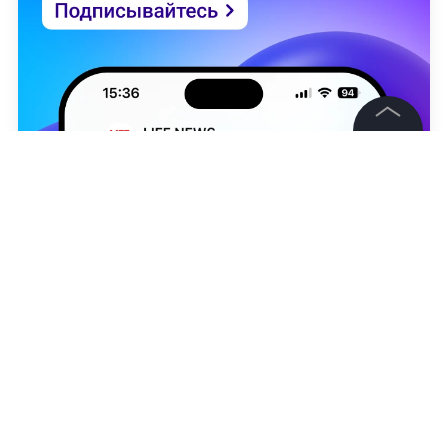
©
2026
News Media Holding.
Все права защищены
Информация
Контакты
Редакция
Милена Скрипальщикова
Правовая информация
Политика обработки персональных данных
Партнерам