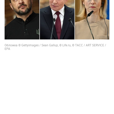
Обложка © Gettyimages / Sean Gallup, © Life.ru, © ТАСС / ART SERVICE /
ЕРА