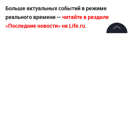
Больше актуальных событий в режиме
реального времени —
читайте в разделе
«Последние новости» на Life.ru
.
©
2026
News Media Holding.
Все права защищены
Информация
Контакты
Редакция
Правовая информация
Политика обработки персональных данных
Партнерам
RSS