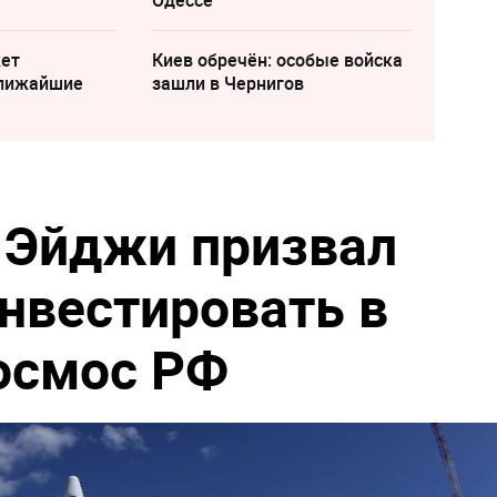
Одессе
жет
Киев обречён: особые войска
ближайшие
зашли в Чернигов
 Эйджи призвал
нвестировать в
космос РФ