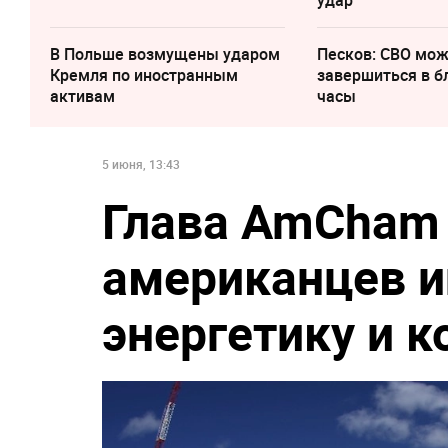
удар
В Польше возмущены ударом
Песков: СВО мо
Кремля по иностранным
завершиться в 
активам
часы
5 июня, 13:43
Глава AmCham
американцев и
энергетику и 