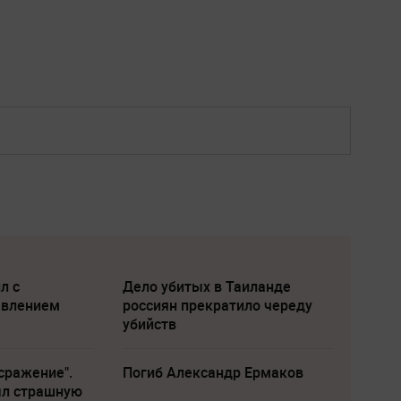
л с
Дело убитых в Таиланде
явлением
россиян прекратило череду
убийств
сражение".
Погиб Александр Ермаков
ыл страшную