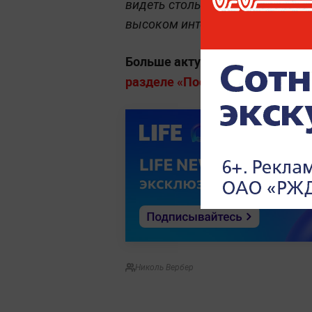
видеть столь представительный 
высоком интересе к площадке.
Больше актуальных событий в
разделе «Последние новости» на
Николь Вербер