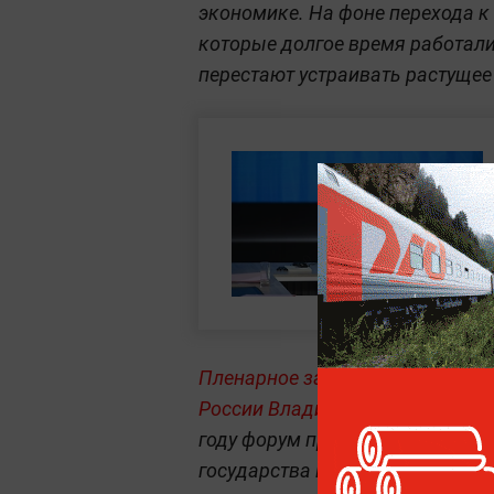
экономике. На фоне перехода к
которые долгое время работали 
перестают устраивать растущее
Пленарное заседание ПМЭФ-2026
России Владимир Путин выступ
году форум принял гостей и эксп
государства поприветствовал с