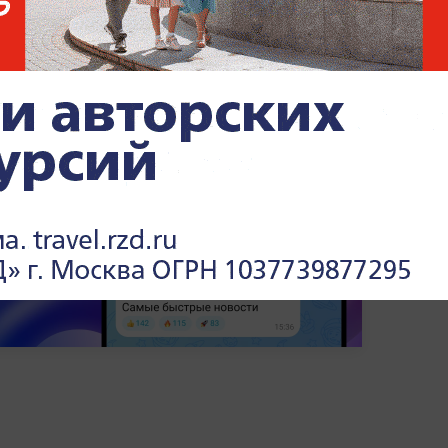
зал. По словам президента, это говорит о
 режиме реального времени —
читайте в
 Life.ru
.