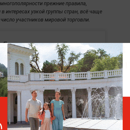
 многополярности прежние правила,
в интересах узкой группы стран, всё чаще
 число участников мировой торговли.
Без лишних посредников и в
нацвалютах: Путин
обозначил новые маршруты
торговли в Евразии
 проходит в Санкт-Петербурге. Президент
ает на нём с ключевым докладом.
В этом
ертов из более чем 130 стран. Глава
обравшихся и отметил, что ему приятно