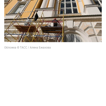
Обложка © ТАСС / Алена Бжахова