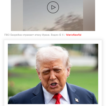
ПВО Бахрейна отражает атаку Ирана. Видео © X /
MarioNawfal