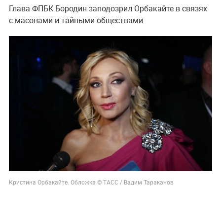
Глава ФПБК Бородин заподозрил Орбакайте в связях
с масонами и тайными обществами
Кристина Орбакайте. Обложка © ТАСС / Вадим Тараканов