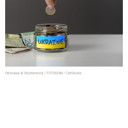
Обложка © Shutterstock / FOTODOM / CeltStudio