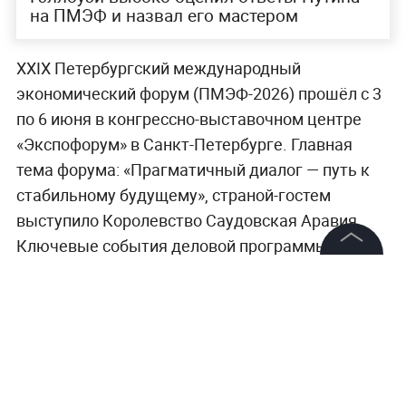
на ПМЭФ и назвал его мастером
XXIX Петербургский международный
экономический форум (ПМЭФ-2026) прошёл с 3
по 6 июня в конгрессно-выставочном центре
«Экспофорум» в Санкт-Петербурге. Главная
тема форума: «Прагматичный диалог — путь к
стабильному будущему», страной-гостем
выступило Королевство Саудовская Аравия.
Ключевые события деловой программы:
пленарное заседание с участием президента
©
2026
News Media Holding.
Все права защищены
России Владимира Путина 5 июня и его встреча
с руководителями мировых информационных
агентств, состоявшаяся днём ранее.
Информация
Больше аналитики о ценах, нефти, валюте и
Контакты