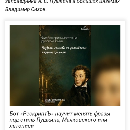
заповедника А. С. Пушкина в Больших Вяземах
Владимир Сизов.
Бот «РескриптЪ» научит менять фразы
под стиль Пушкина, Маяковского или
летописи