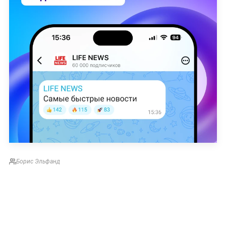
Борис Эльфанд