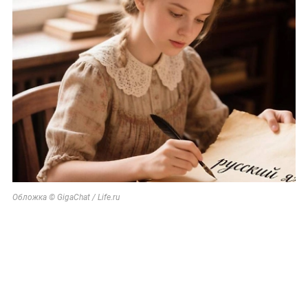
Обложка © GigaChat / Life.ru