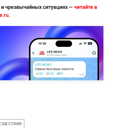
х и чрезвычайных ситуациях —
читайте в
e.ru
.
a
СШЕСТВИЯ