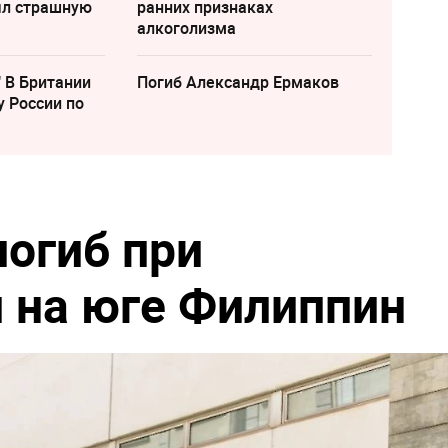
ыл страшную
ранних признаках
алкоголизма
" В Британии
Погиб Александр Ермаков
у России по
погиб при
 на юге Филиппин