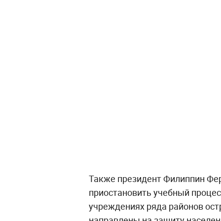
Также президент Филиппин Фе
приостановить учебный процес
учреждениях ряда районов ост
направлены на защиту населен