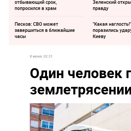
отбывающий срок,
Зеленский откр
попросился в храм
правду
Песков: СВО может
"Какая наглость!
завершиться в ближайшие
поразились удар
часы
Киеву
8 июня, 02:31
Один человек 
землетрясении