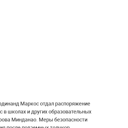
рдинанд Маркос отдал распоряжение
с в школах и других образовательных
рова Минданао. Меры безопасности
ия после подземных толчков.