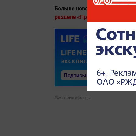
Больше новостей о ЧП, авария
разделе «Происшествия» на Lif
Наталья Афонина