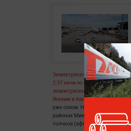
Землетрясение случилось утром
2:37 ночи по Москве).
Эпицентр
землетрясения в нескольких ст
Японии и Австралии — объявля
уже сняли. Небольшие волны в
районах Минданао. Также заф
толчков (афтершоков) магнитудо