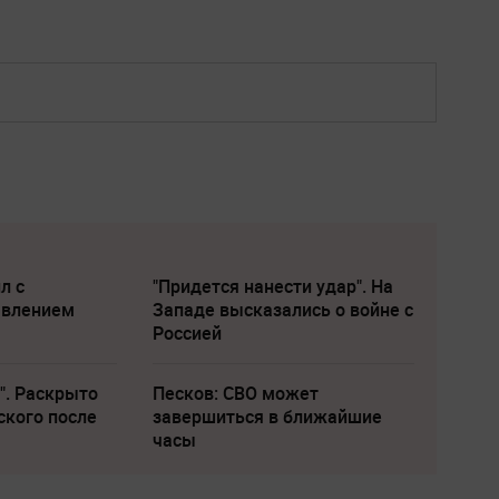
л с
"Придется нанести удар". На
явлением
Западе высказались о войне с
Россией
". Раскрыто
Песков: СВО может
ского после
завершиться в ближайшие
часы