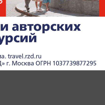
х и чрезвычайных ситуациях —
читайте в
e.ru
.