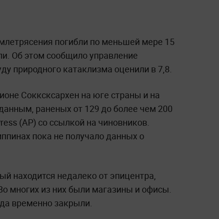
емлетрясения погибли по меньшей мере 15
ли. Об этом сообщило управление
ду природного катаклизма оценили в 7,8.
ионе Сокксксархен на юге страны и на
данным, раненых от 129 до более чем 200
ress (AP) со ссылкой на чиновников.
ппинах пока не получало данных о
рый находится недалеко от эпицентра,
о многих из них были магазины и офисы.
да временно закрыли.