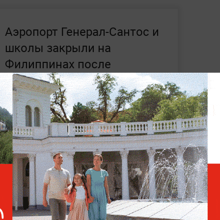
Аэропорт Генерал-Сантос и
школы закрыли на
Филиппинах после
землетрясения
 8 июня, в 7:37 по местному времени (это
 был у побережья Генерал-Сантоса.
После
ранах — на Филиппинах, в Индонезии,
ли угрозу цунами.
Часть предупреждений
ысотой до 1,4 метра заметили в шести
иксировали 138 повторных подземных
й от 1,3 до 6,7.