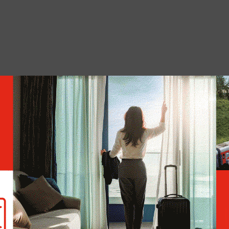
ползунок прозрачности для визуального
ме того, фирменную систему Apple
риложения корпорации.
Минцифры начало
переговоры с Apple по
возвращению «Макса» в