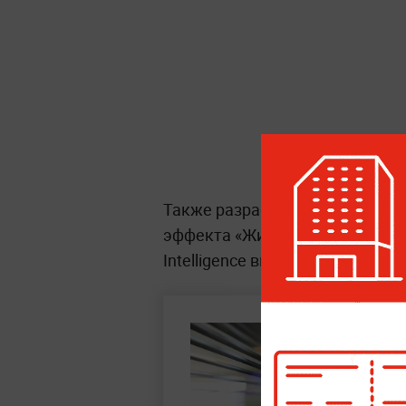
Также разработчики добавили 
эффекта «Жидкое стекло». Кро
Intelligence внедрили во все п