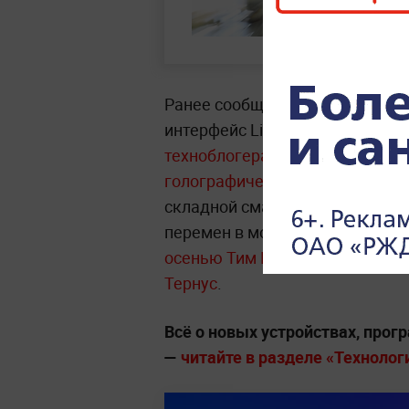
Ранее сообщалось, что к 20-лет
интерфейс Liquid Glass со стек
техноблогера Wylsacom, компа
голографические дисплеи
. Кр
складной смартфон бренда, со
перемен в модельном ряду ожи
осенью Тим Кук оставит пост г
Тернус
.
Всё о новых устройствах, про
—
читайте в разделе «Технологи