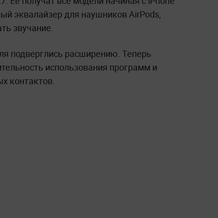
7. Её получат все модели начиная с iPhone
ый эквалайзер для наушников AirPods,
ть звучание.
ля подверглись расширению. Теперь
ительность использования программ и
х контактов.