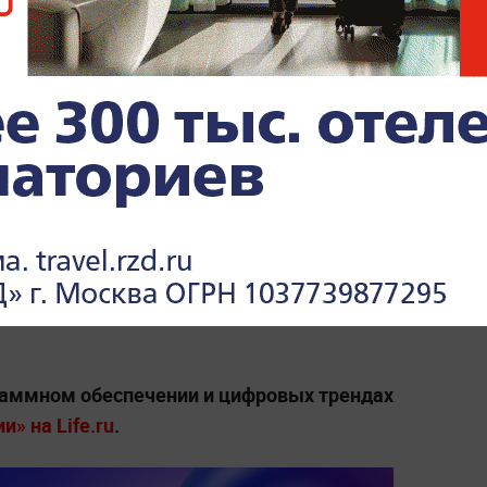
App Store
ию iPhone в 2027 году Apple подготовит
лянной визуальной эстетикой. А
по словам
ния также разрабатывает
оме того, осенью дебютирует первый
зданный прежней командой, и резких
дать не приходится. Напомним, что
лавы Apple, а его место займёт Джон
граммном обеспечении и цифровых трендах
и» на Life.ru
.