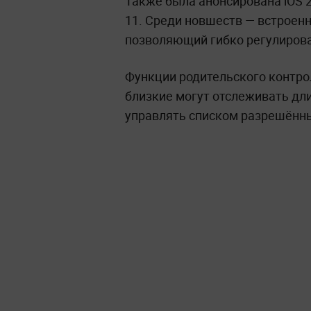
Также была анонсирована iOS 2
11. Среди новшеств — встроенн
позволяющий гибко регулирова
Функции родительского контро
близкие могут отслеживать дл
управлять списком разрешённы