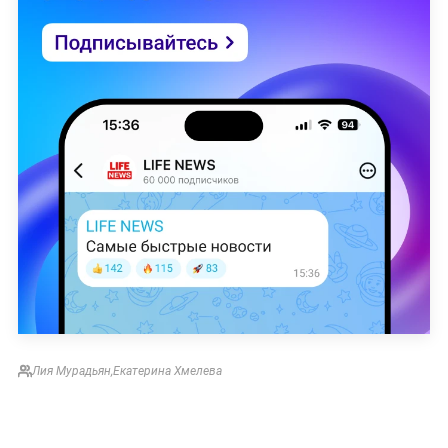
Лия Мурадьян
,
Екатерина Хмелева