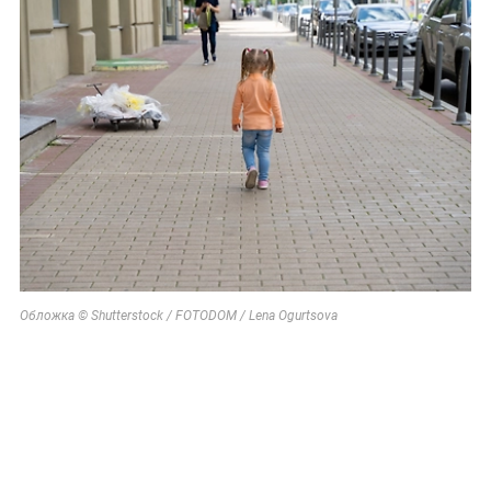
Обложка © Shutterstock / FOTODOM / Lena Ogurtsova