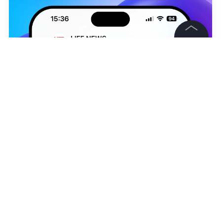
©
2026
News Media Holding.
Все права защищены
Информация
Контакты
Редакция
Милена Скрипальщикова
Правовая информация
Политика обработки персональных данных
Партнерам
RSS
Жанры и форматы