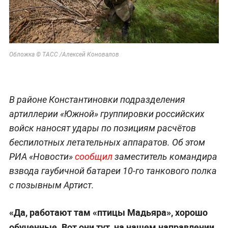
Обложка © ТАСС /Алексей Коновалов
В районе Константиновки подразделения
артиллерии «Южной» группировки российских
войск наносят удары по позициям расчётов
беспилотных летательных аппаратов. Об этом
РИА «Новости»
сообщил
заместитель командира
взвода гаубичной батареи 10-го танкового полка
с позывным Артист.
«Да, работают там «птицы Мадьяра», хорошо
обученные. Вот они тут, на нашем направлении.