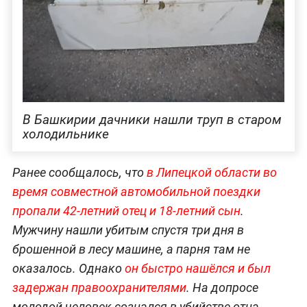
В Башкирии дачники нашли труп в старом
холодильнике
Ранее сообщалось, что
в Липецкой области во
время совместной автомобильной поездки
пропали 42-летний отец и 18-летний сын
.
Мужчину нашли убитым спустя три дня в
брошенной в лесу машине, а парня там не
оказалось. Однако
он быстро нашёлся и был
задержан правоохранителями
. На допросе
молодой человек сознался в убийстве отца.