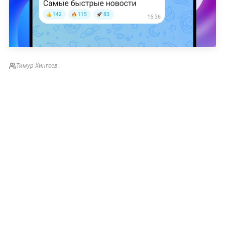
Тимур Хингеев