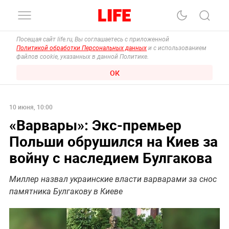
Посещая сайт life.ru, Вы соглашаетесь с приложенной
Политикой обработки Персональных данных
и с использованием
файлов cookie, указанных в данной Политике.
ОК
10 июня, 10:00
«Варвары»: Экс-премьер
Польши обрушился на Киев за
войну с наследием Булгакова
Миллер назвал украинские власти варварами за снос
памятника Булгакову в Киеве