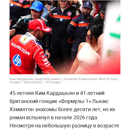
Ким Кардашьян закрутила роман с Льюисом Хэмилтоном. Фото © Getty
Images / David Davies – PA Images
45-летняя Ким Кардашьян и 41-летний
британский гонщик «Формулы-1» Льюис
Хэмилтон знакомы более десяти лет, но их
роман вспыхнул в начале 2026 года.
Несмотря на небольшую разницу в возрасте