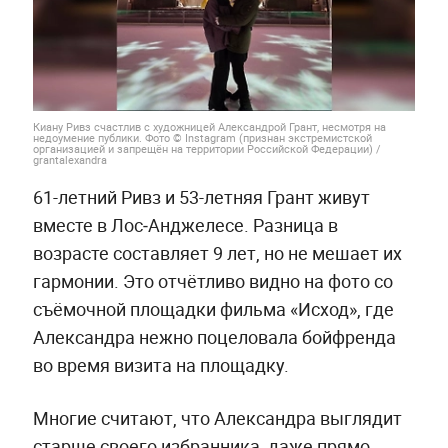
Киану Ривз счастлив с художницей Александрой Грант, несмотря на
недоумение публики. Фото © Instagram (признан экстремистской
организацией и запрещён на территории Российской Федерации) /
grantalexandra
61-летний Ривз и 53-летняя Грант живут
вместе в Лос‑Анджелесе. Разница в
возрасте составляет 9 лет, но не мешает их
гармонии. Это отчётливо видно на фото со
съёмочной площадки фильма «Исход», где
Александра нежно поцеловала бойфренда
во время визита на площадку.
Многие считают, что Александра выглядит
старше своего избранника, даже прямо