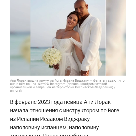
Ани Лорак вышла замуж за йога Исаака Виджаку — фанаты гадают, что
она в нём нашла. Фото © Instagram (признан экстремистской
организацией и запрещён на территории Российской Федерации) /
anilorak
В феврале 2023 года певица Ани Лорак
начала отношения с инструктором по йоге
из Испании Исааком Виджраку —
наполовину испанцем, наполовину
тоголезцем. Ранее он работал