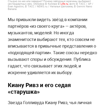
Стыдно за них или завидно? Почему звёздные мужчины выбирают
нестандартных жён. Обложка © Коллаж ©
Life.ru
, фото © ТАСС / AP /
Evan Agostini, © ТАСС / NEWS.ru / Наталья Шатохина, © Gemini Nano
Banana
Мы привыкли видеть звёзд в компании
партнёров «из своего круга» — актёров,
музыкантов, моделей. Но иногда
знаменитости выбирают тех, кто совсем не
вписывается в привычные представления о
«подходящей партии». Такие союзы нередко
вызывают споры и обсуждения. Публика
гадает, что связывает этих людей, и
искренне удивляется их выбору.
Киану Ривз и его седая
«старушка»
Звезда Голливуда Киану Ривз, чья личная