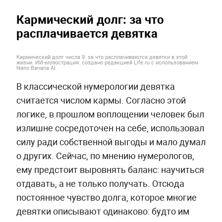
Кармический долг: за что
расплачивается девятка
Кармический долг числа 9: за что расплачиваются девятки в этой
жизни. ИИ-иллюстрация: создано редакцией Life.ru с использованием
Nano Banana AI
В классической нумерологии девятка
считается числом кармы. Согласно этой
логике, в прошлом воплощении человек был
излишне сосредоточен на себе, использовал
силу ради собственной выгоды и мало думал
о других. Сейчас, по мнению нумерологов,
ему предстоит выровнять баланс: научиться
отдавать, а не только получать. Отсюда
постоянное чувство долга, которое многие
девятки описывают одинаково: будто им