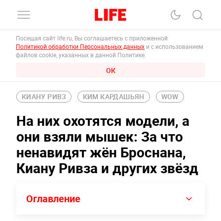
Посещая сайт life.ru, Вы соглашаетесь с приложенной
Политикой обработки Персональных данных
и с использованием
файлов cookie, указанных в данной Политике.
ОК
КИАНУ РИВЗ
КИМ КАРДАШЬЯН
WOW
На них охотятся модели, а
они взяли мышек: За что
ненавидят жён Броснана,
Киану Ривза и других звёзд
Оглавление