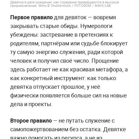
Девятка в дате рождения: как страдания превращаются в высокое
предназначение. Фото © Shutterstock / FOTODOM / MAYA LAB
Первое правило
для девяток — вовремя
закрывать старые обиды. Нумерологи
убеждены: застревание в претензиях к
родителям, партнёрам или судьбе блокирует
ту самую энергию служения, ради которой
человек и получил своё число. Прощение
здесь работает не как красивая метафора, а
как конкретный инструмент: как только
девятка отпускает прошлое, у неё
физически появляется больше сил на новые
дела и проекты.
Второе правило
— не путать служение с
самопожертвованием без остатка. Девятке
важно помогать из ресурса, а не из