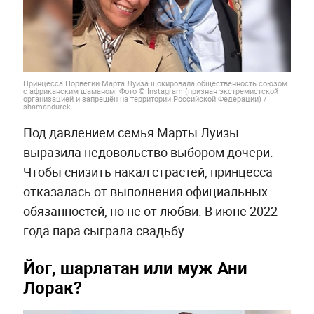
Принцесса Норвегии Марта Луиза шокировала общественность союзом
с африканским шаманом. Фото © Instagram (признан экстремистской
организацией и запрещён на территории Российской Федерации) /
shamandurek
Под давлением семья Марты Луизы
выразила недовольство выбором дочери.
Чтобы снизить накал страстей, принцесса
отказалась от выполнения официальных
обязанностей, но не от любви. В июне 2022
года пара сыграла свадьбу.
Йог, шарлатан или муж Ани
Лорак?