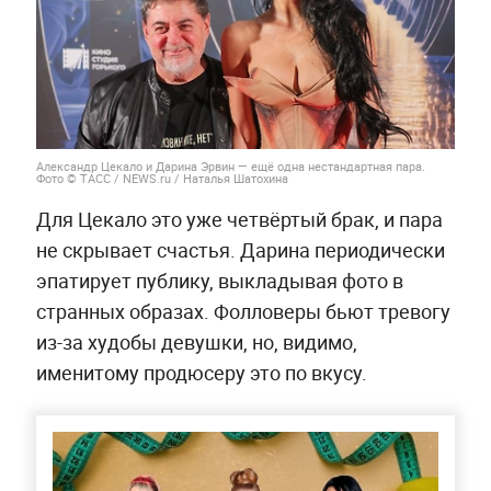
Александр Цекало и Дарина Эрвин — ещё одна нестандартная пара.
Фото © ТАСС / NEWS.ru / Наталья Шатохина
Для Цекало это уже четвёртый брак, и пара
не скрывает счастья. Дарина периодически
эпатирует публику, выкладывая фото в
странных образах. Фолловеры бьют тревогу
из-за худобы девушки, но, видимо,
именитому продюсеру это по вкусу.