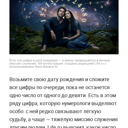
Есть эта цифра в дате рождения — и жизнь превращается в вечную
миссию служения. ИИ-иллюстрация: создано редакцией Life.ru с
использованием Nano Banana AI.
Возьмите свою дату рождения и сложите
все цифры по очереди, пока не останется
одно число от одного до девяти. Есть в этом
ряду цифра, которую нумерологи выделяют
особо: с ней редко связывают лёгкую
судьбу, а чаще — тяжёлую миссию служения
другим людям. Life.ru выяснил, какое число