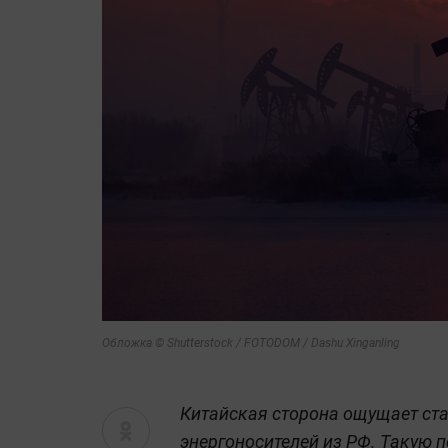
Обложка © Shutterstock / FOTODOM / Dashu Xinganling
Китайская сторона ощущает ст
энергоносителей из РФ. Такую 