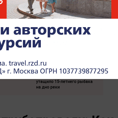
выплатами
Соседов: Пугачева
омнили о
безнадежно постарела
ы
р Ермаков
Неизвестное существо
утащило 15-летнего рыбака
на дно реки