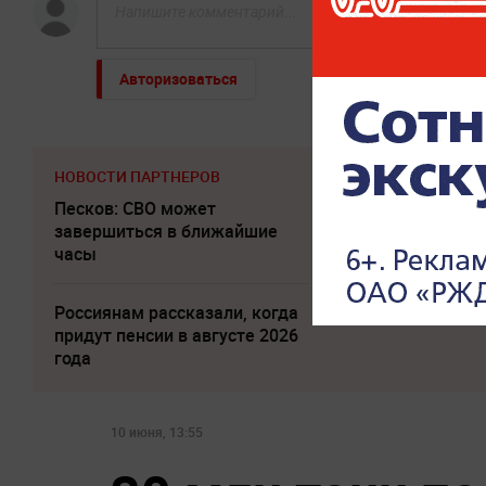
Авторизоваться
НОВОСТИ ПАРТНЕРОВ
Песков: СВО может
Пенсионерам с 
завершиться в ближайшие
ниже 35 000 нап
часы
праве на доплат
Россиянам рассказали, когда
Погиб Александ
придут пенсии в августе 2026
года
10 июня, 13:55