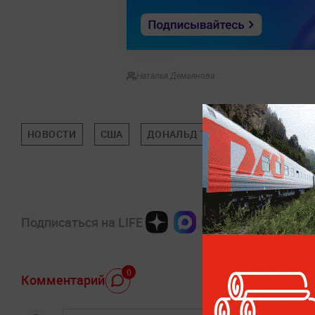
Наталья Демьянова
НОВОСТИ
США
ДОНАЛЬД ТРАМП
ИРАН
Подписаться на LIFE
0
Комментарий