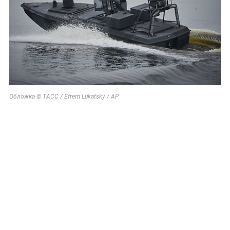
Обложка © ТАСС / Efrem Lukatsky / АР