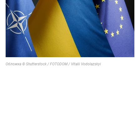
Обложка © Shutterstock / FOTODOM / Vitalii Vodolazskyi