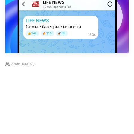
Борис Эльфанд