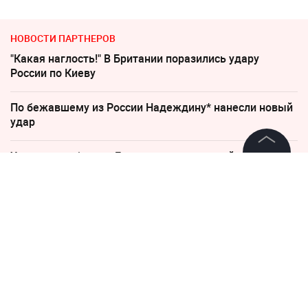
НОВОСТИ ПАРТНЕРОВ
"Какая наглость!" В Британии поразились удару
России по Киеву
По бежавшему из России Надеждину* нанесли новый
удар
Украина требует от Европы вступить в войну против
России
©
2026
News Media Holding.
Все права защищены
Песков: СВО может завершиться в ближайшие часы
Информация
В Польше возмущены ударом Кремля по
иностранным активам
Контакты
Редакция
Слуцкий выступил с прощальным заявлением
Правовая информация