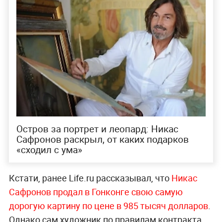
Остров за портрет и леопард: Никас
Сафронов раскрыл, от каких подарков
«сходил с ума»
Кстати, ранее Life.ru рассказывал, что
Никас
Сафронов продал в Гонконге свою самую
дорогую картину по цене в 985 тысяч долларов
.
Однако сам художник по правилам контракта