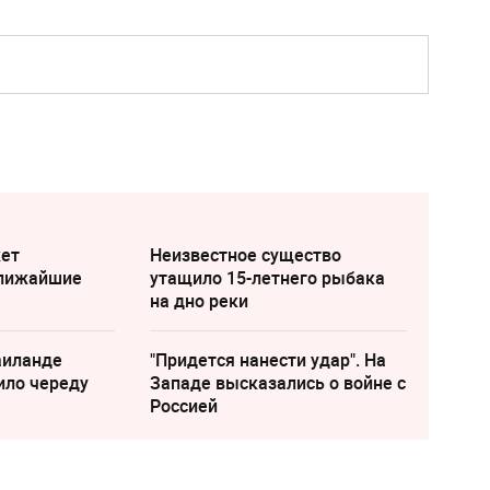
жет
Неизвестное существо
ближайшие
утащило 15-летнего рыбака
на дно реки
аиланде
"Придется нанести удар". На
ило череду
Западе высказались о войне с
Россией