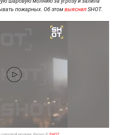
ую шаровую молнию за угрозу и залила
ывать пожарных. Об этом
выяснил
SHOT.
а шаровой молнии. Видео ©
SHOT