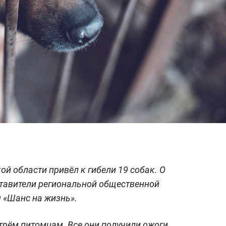
й области привёл к гибели 19 собак. О
тавители региональной общественной
«Шанс на жизнь».
 трём питомцам. Все они получили ожоги