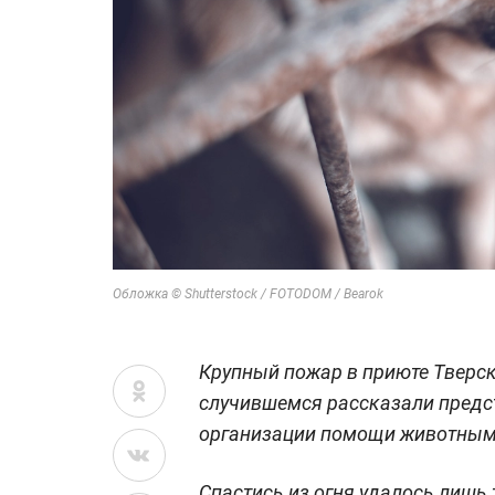
Обложка © Shutterstock / FOTODOM / Bearok
Крупный пожар в приюте Тверско
случившемся рассказали предс
организации помощи животным 
Спастись из огня удалось лишь