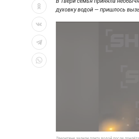
В Твери семья приняла необычн
духовку водой — пришлось выз
Тверитяне залили плиту водой после прилёт