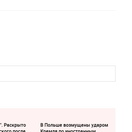
". Раскрыто
В Польше возмущены ударом
ского после
Кремля по иностранным