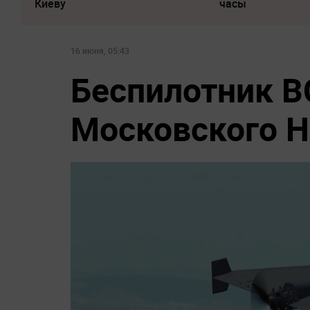
Киеву
часы
16 июня, 05:43
Беспилотник В
Московского 