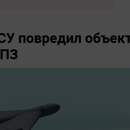
СУ повредил объек
НПЗ