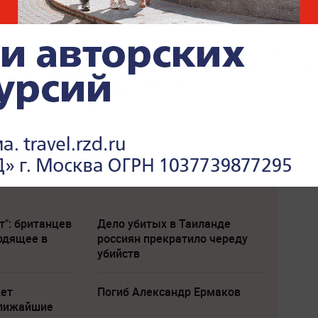
т": британцев
Дело убитых в Таиланде
одящее в
россиян прекратило череду
убийств
жет
Погиб Александр Ермаков
ближайшие