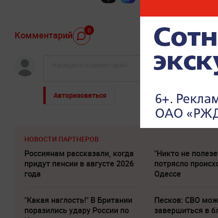
0
Комментарий
Авторизоваться
НОВОСТИ ПАРТНЕРОВ
Россиянам рассказали, когда
"Никто не полезе
придут пенсии в августе 2026
потрясло происх
года
Одессе
"Какая наглость!" В Британии
Песков: СВО мо
поразились удару России по
завершиться в 