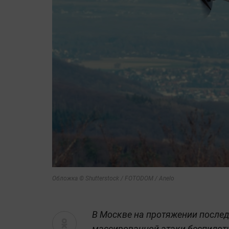
Обложка © Shutterstock / FOTODOM / Anelo
В Москве на протяжении послед
массированной атаки беспилотн