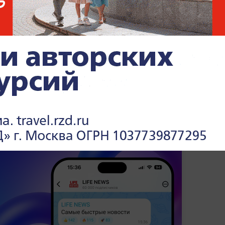
начал присматриваться к российскому
же взаимодействуют с партнёрами из
вают детали возможного сотрудничества.
йского СПГ резко нарастили страны ЕС
—
ти, валюте и бизнесе —
в разделе