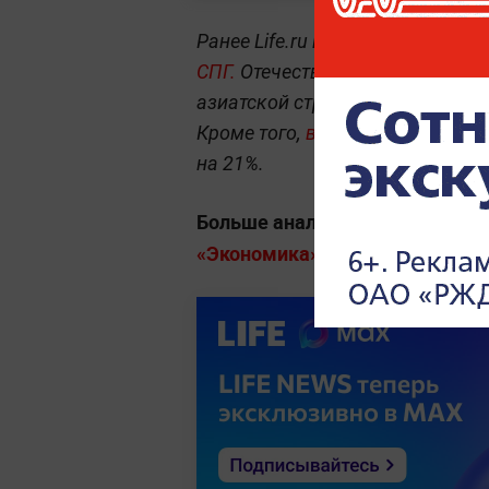
Ранее Life.ru писал, что
Вьетнам 
СПГ.
Отечественные компании у
азиатской страны и прорабаты
Кроме того,
в мае импорт росси
на 21%.
Больше аналитики о ценах, неф
«Экономика» на Life.ru.