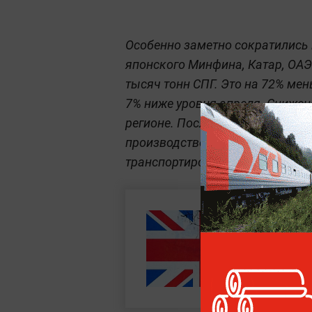
Особенно заметно сократились 
японского Минфина, Катар, ОАЭ
тысяч тонн СПГ. Это на 72% мен
7% ниже уровня апреля. Снижен
регионе. После воздушных удар
производство сжиженного газа,
транспортировке топлива из-за