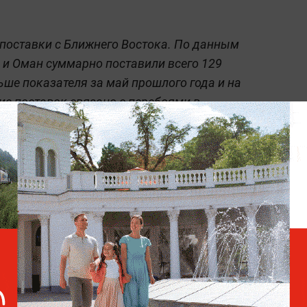
поставки с Ближнего Востока. По данным
 и Оман суммарно поставили всего 129
ьше показателя за май прошлого года и на
ие поставок связано с перебоями в
ов Ирана Катар в марте приостановил
 а ОАЭ столкнулись с трудностями при
 ограничений в районе Ормузского пролива.
Великобритания расширит
санкции против России и
СПГ-танкеров