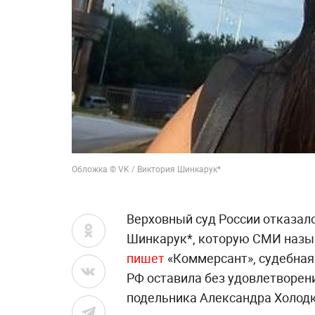
Обложка © VK / Виктория Шинкарук*
Верховный суд России отказал
Шинкарук*, которую СМИ назыв
пишет
«Коммерсант», судебная
РФ оставила без удовлетворен
подельника Александра Холодк