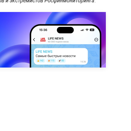
.
ов и экстремистов Росфинмониторинга