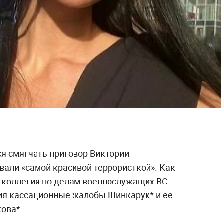
ся смягчать приговор Виктории
али «самой красивой террористкой». Как
 коллегия по делам военнослужащих ВС
ия кассационные жалобы Шинкарук* и её
ова*.