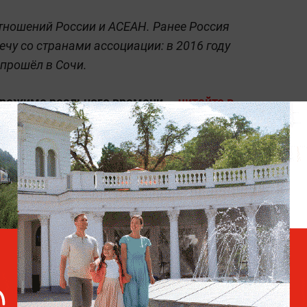
тношений России и АСЕАН. Ранее Россия
чу со странами ассоциации: в 2016 году
 прошёл в Сочи.
 режиме реального времени —
читайте в
 Life.ru
.