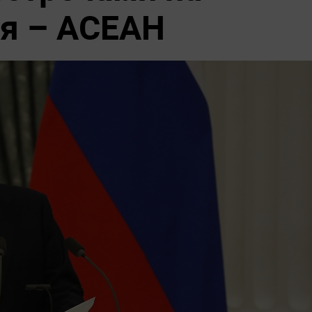
я – АСЕАН