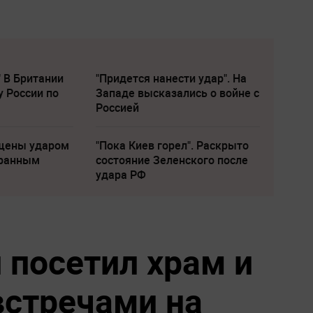
" В Британии
"Придется нанести удар". На
у России по
Западе высказались о войне с
Россией
щены ударом
"Пока Киев горел". Раскрыто
транным
состояние Зеленского после
удара РФ
 посетил храм и
встречами на