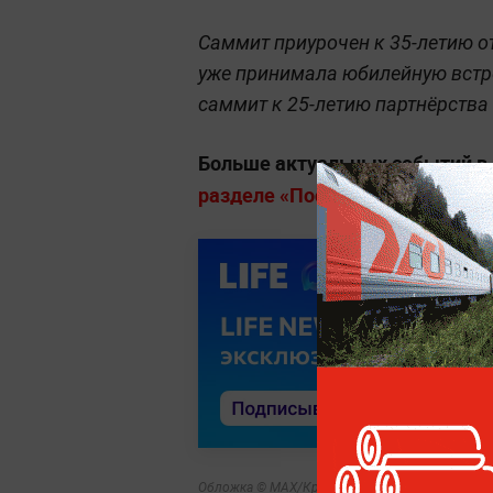
Саммит приурочен к 35-летию о
уже принимала юбилейную встре
саммит к 25-летию партнёрства
Больше актуальных событий в
разделе «Последние новости» на
Обложка © МАХ/Кремль. Новости