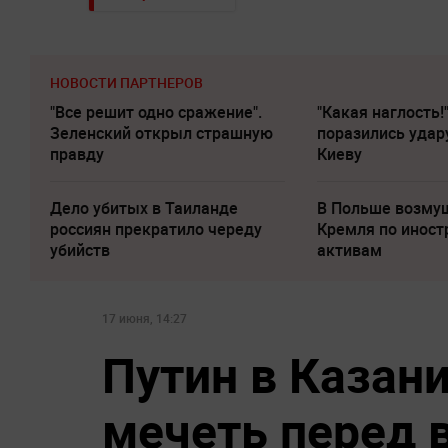
НОВОСТИ ПАРТНЕРОВ
"Все решит одно сражение".
"Какая наглость!
Зеленский открыл страшную
поразились удар
правду
Киеву
Дело убитых в Таиланде
В Польше возму
россиян прекратило череду
Кремля по инос
убийств
активам
17 июня, 14:27
Путин в Казани
мечеть перед 