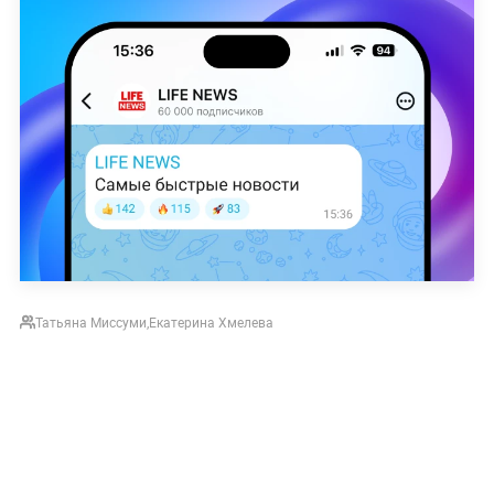
Татьяна Миссуми
,
Екатерина Хмелева