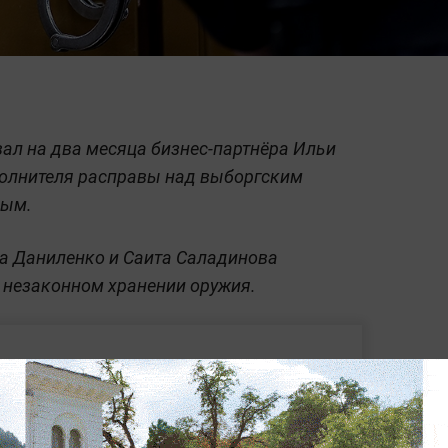
ал на два месяца бизнес-партнёра Ильи
полнителя расправы над выборгским
вым.
ра Даниленко и Саита Саладинова
и незаконном хранении оружия.
Бизнесмена Трабера
проверяют на финансовые
махинации после убийства