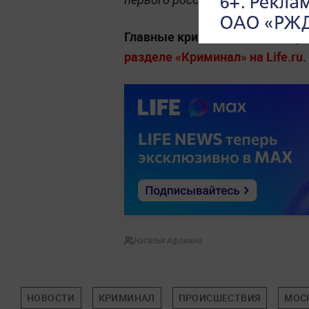
Главные криминальные истории
разделе «Криминал» на Life.ru.
Наталья Афонина
НОВОСТИ
КРИМИНАЛ
ПРОИСШЕСТВИЯ
МОС