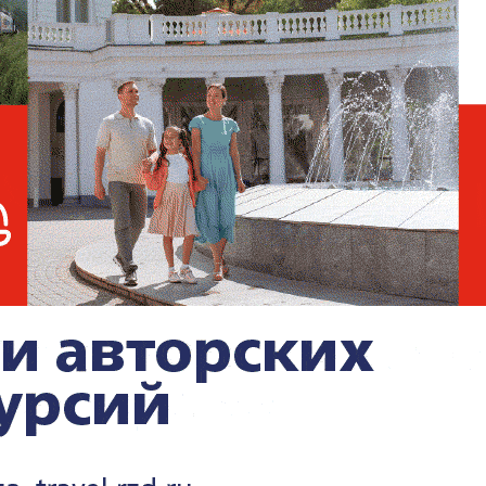
«хозяина Выборга»
стовал Илью Трабера по тому же делу.
В его
ыски. Вместе с ним
арестован бывший
 следствие считает его исполнителем
егов стрелял в Петрова из снайперской
тября 2020 года в его загородном доме в
 В него выстрелили из снайперской
те. Петров был совладельцем
пливной компании в Выборге, а также имел
ий. Он был отцом Виталия Петрова —
ормулы-1».