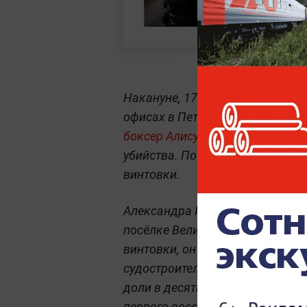
Накануне, 17 июня,
суд уже аре
офисах в Петербурге прошли об
боксер Алисултан Надирбегов
—
убийства. По версии СК, Надирб
винтовки.
Александра Петрова убили 24 ок
посёлке Великое под Выборгом.
винтовки, он скончался на мес
судостроительного завода и то
доли в десятках других компан
первого российского пилота «Ф