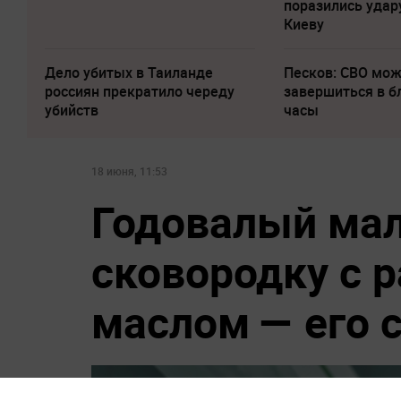
поразились удар
Киеву
Дело убитых в Таиланде
Песков: СВО мо
россиян прекратило череду
завершиться в 
убийств
часы
18 июня, 11:53
Годовалый ма
сковородку с 
маслом — его 