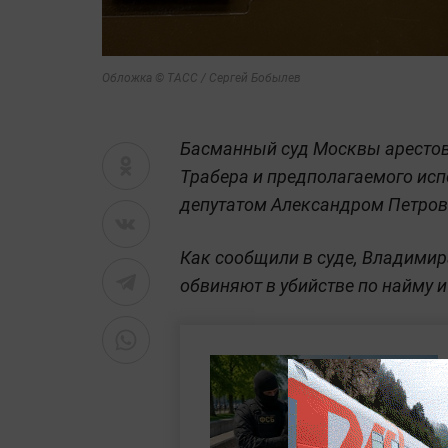
Обложка © ТАСС / Сергей Бобылев
Басманный суд Москвы арестов
Трабера и предполагаемого ис
депутатом Александром Петро
Как сообщили в суде, Владими
обвиняют в убийстве по найму 