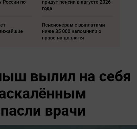
у России по
придут пенсии в августе 2026
года
жет
Пенсионерам с выплатами
ближайшие
ниже 35 000 напомнили о
праве на доплаты
лыш вылил на себя
раскалённым
спасли врачи