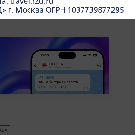
, громкие дела и расследования —
в
КВА