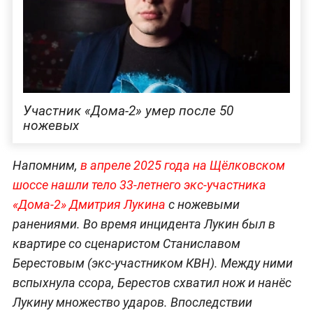
Участник «Дома-2» умер после 50
ножевых
Напомним,
в апреле 2025 года на Щёлковском
шоссе нашли тело 33-летнего экс-участника
«Дома-2» Дмитрия Лукина
с ножевыми
ранениями. Во время инцидента Лукин был в
квартире со сценаристом Станиславом
Берестовым (экс-участником КВН). Между ними
вспыхнула ссора, Берестов схватил нож и нанёс
Лукину множество ударов. Впоследствии