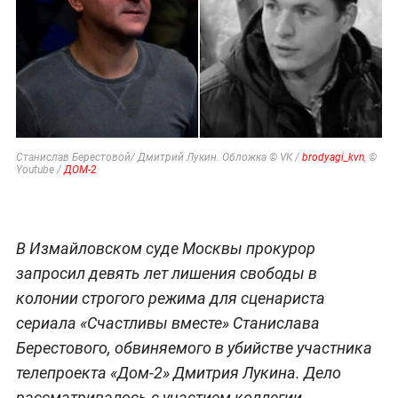
Станислав Берестовой/ Дмитрий Лукин. Обложка © VK /
brodyagi_kvn
, ©
Youtube /
ДОМ-2
В Измайловском суде Москвы прокурор
запросил девять лет лишения свободы в
колонии строгого режима для сценариста
сериала «Счастливы вместе» Станислава
Берестового, обвиняемого в убийстве участника
телепроекта «Дом-2» Дмитрия Лукина. Дело
рассматривалось с участием коллегии