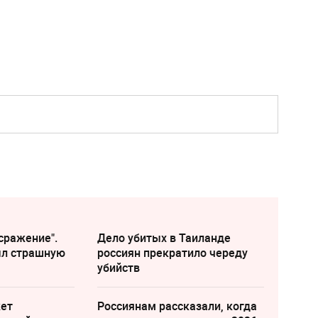
сражение".
Дело убитых в Таиланде
ыл страшную
россиян прекратило череду
убийств
жет
Россиянам рассказали, когда