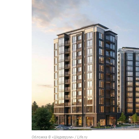
Обложка © «Шедеврум» / Life.ru