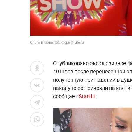
Ольга Бузова. Обложка © Life.ru
Опубликовано эксклюзивное фо
40 швов после перенесённой о
полученную при падении в душ
накануне её привезли на касти
сообщает
StarHit
.