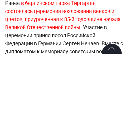
Ранее
в берлинском парке Тиргартен
состоялась церемония возложения венков и
цветов, приуроченная к 85-й годовщине начала
Великой Отечественной войны
. Участие в
церемонии принял посол Российской
Федерации в Германии Сергей Нечаев. Вместе с
дипломатом к мемориалу советским воинам
пришли активисты, выступающие за
©
2026
News Media Holding.
Все права защищены
восстановление нормальных отношений с
Москвой.
Информация
Всё о социальных проектах, традициях и
повседневной жизни —
читайте в разделе
Контакты
«Общество» на Life.ru
.
Редакция
Правовая информация
Политика обработки персональных данных