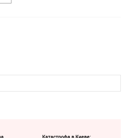
ва
Катастрофа в Киеве: