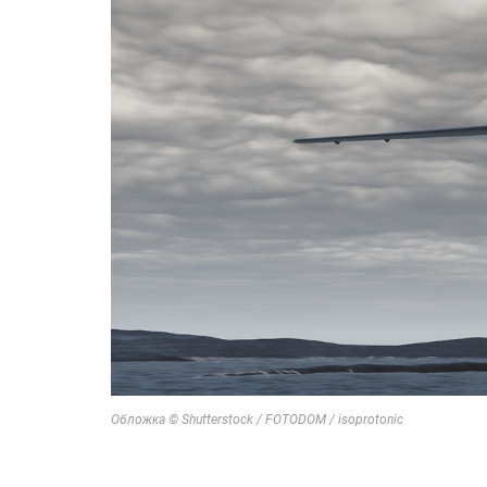
Обложка © Shutterstock / FOTODOM / isoprotonic