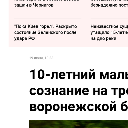
зашли в Чернигов
безнадежно пос
"Пока Киев горел". Раскрыто
Неизвестное су
состояние Зеленского после
утащило 15-летн
удара РФ
на дно реки
19 июня, 13:38
10-летний мал
сознание на тр
воронежской 